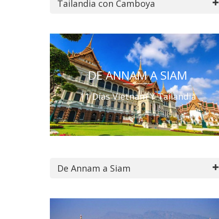
Tailandia con Camboya
DE ANNAM A SIAM
11 Días Vietnam Y Tailandia
De Annam a Siam