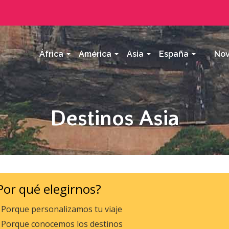
África
América
Asia
España
Nov
Destinos Asia
Por qué elegirnos?
Porque personalizamos tu viaje
Porque conocemos los destinos