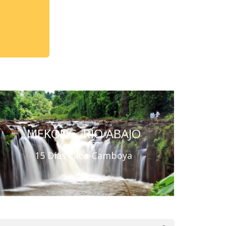
MEKONG, RÍO ABAJO
15 Días Laos-Camboya