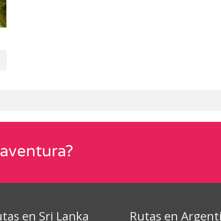
 aventura?
tas en Sri Lanka
Rutas en Argent