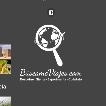
ú
bia