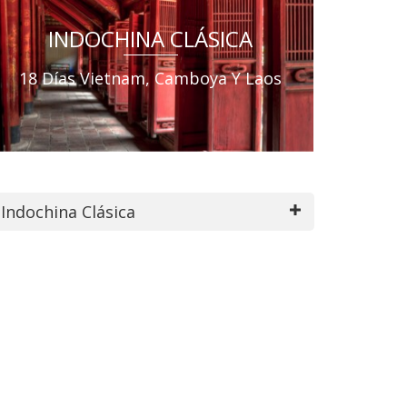
INDOCHINA CLÁSICA
18 Días Vietnam, Camboya Y Laos
Indochina Clásica