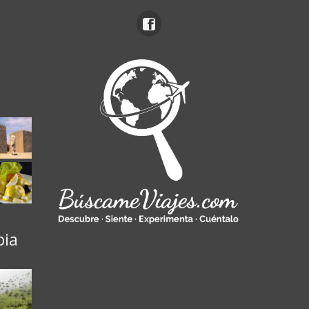
ú
bia