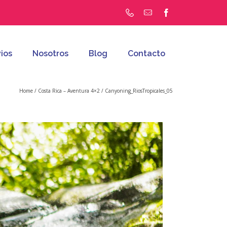
ios
Nosotros
Blog
Contacto
Home
/
Costa Rica – Aventura 4×2
/
Canyoning_RiosTropicales_05