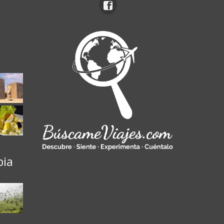
ú
bia