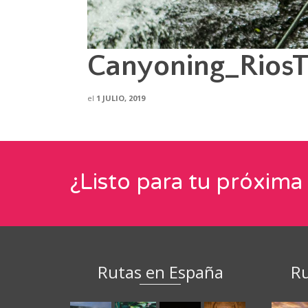
Canyoning_RiosT
el
1 JULIO, 2019
¿Listo para tu próxima
Rutas en España
Ru