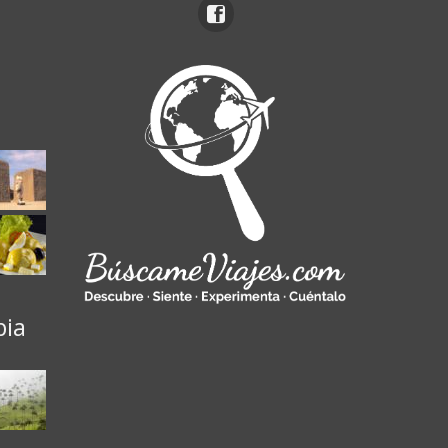
ú
bia