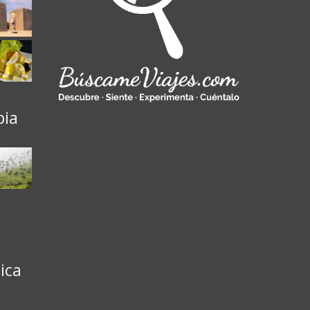
bia
ica