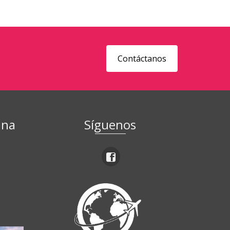
Contáctanos
ina
Síguenos
ú