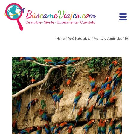
Home
/
Perú Naturaleza / Aventura
/
animales-110