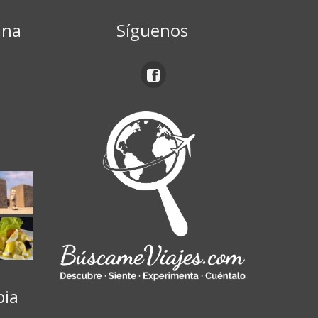
ina
Síguenos
ú
bia