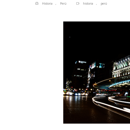
Historia
,
Perú
historia
,
perú