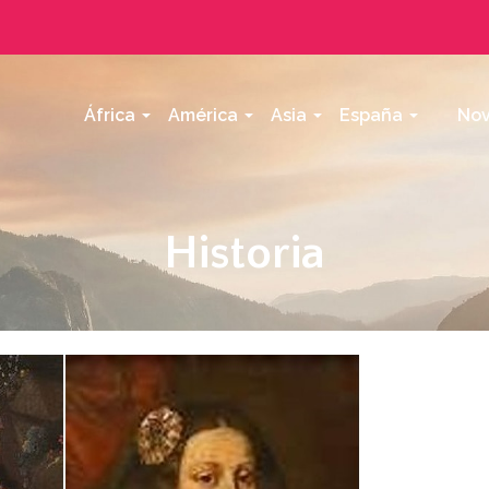
África
América
Asia
España
Nov
Historia