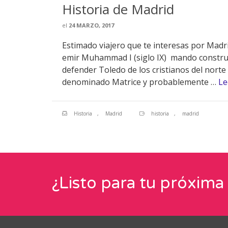
Historia de Madrid
el
24 MARZO, 2017
Estimado viajero que te interesas por Madr
emir Muhammad I (siglo IX) mando construir
defender Toledo de los cristianos del norte 
denominado Matrice y probablemente …
Le
Historia
,
Madrid
historia
,
madrid
¿Listo para tu próxima