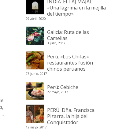
INDIA: El TAJ MAJAL:
«Una lágrima en la mejilla
del tiempo»
29 abril, 2020
Galicia: Ruta de las
Camelias
3 julio, 2017
Perú: «Los Chifas»
restaurantes fusión
chinos peruanos
27 junio, 2017
Perú: Cebiche
22 mayo, 2017
ja,
o,
PERÚ: Dña. Francisca
 …
Pizarra, la hija del
Conquistador
12 mayo, 2017