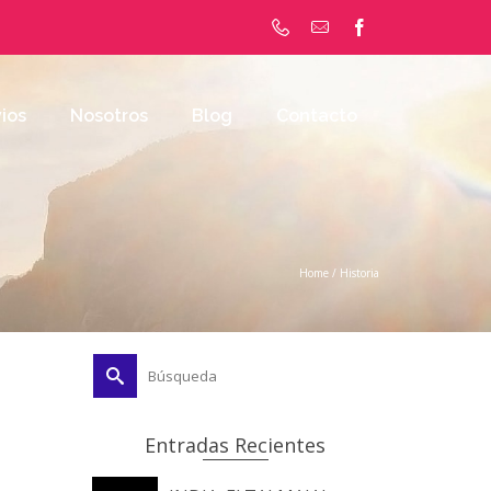
ios
Nosotros
Blog
Contacto
Home
/
Historia
Buscar
por:
Entradas Recientes